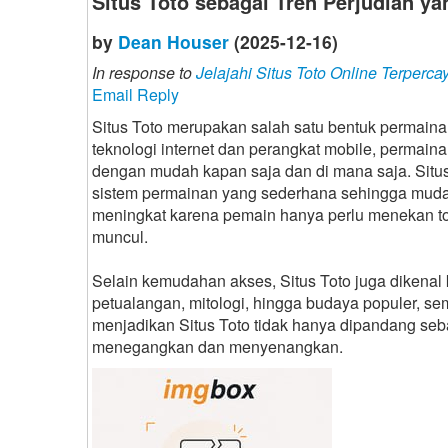
Situs Toto sebagai Tren Perjudian y
by
Dean Houser
(2025-12-16)
In response to
Jelajahi Situs Toto Online Terperca
Email Reply
Situs Toto merupakan salah satu bentuk permainan
teknologi internet dan perangkat mobile, permainan
dengan mudah kapan saja dan di mana saja. Situs
sistem permainan yang sederhana sehingga mudah 
meningkat karena pemain hanya perlu menekan t
muncul.
Selain kemudahan akses, Situs Toto juga dikenal 
petualangan, mitologi, hingga budaya populer, se
menjadikan Situs Toto tidak hanya dipandang sebag
menegangkan dan menyenangkan.