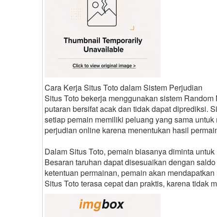
Cara Kerja Situs Toto dalam Sistem Perjudian
Situs Toto bekerja menggunakan sistem Random N
putaran bersifat acak dan tidak dapat diprediksi.
setiap pemain memiliki peluang yang sama untuk
perjudian online karena menentukan hasil perma
Dalam Situs Toto, pemain biasanya diminta untu
Besaran taruhan dapat disesuaikan dengan saldo 
ketentuan permainan, pemain akan mendapatkan k
Situs Toto terasa cepat dan praktis, karena tidak 