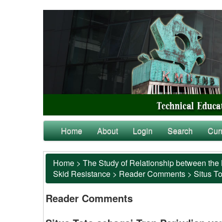
Home
About
Login
Search
Cur
Home
>
The Study of Relationship between the 
Skid Resistance
>
Reader Comments
>
Situs T
Reader Comments