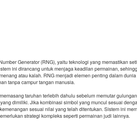
umber Generator (RNG), yaitu teknologi yang memastikan set
 Sistem ini dirancang untuk menjaga keadilan permainan, sehing
 menang atau kalah. RNG menjadi elemen penting dalam dunia
inan tanpa campur tangan manusia.
k memasang taruhan terlebih dahulu sebelum memutar gulungan
yang dimiliki. Jika kombinasi simbol yang muncul sesuai deng
emenangan sesuai nilai yang telah ditentukan. Sistem ini me
memerlukan strategi kompleks seperti permainan judi lainnya.