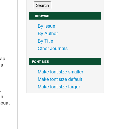
BROWSE
By Issue
By Author
By Title
Other Journals
iap
FONT SIZE
ga
Make font size smaller
Make font size default
Make font size larger
.
an
mbuat