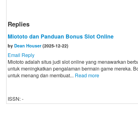
Replies
Miototo dan Panduan Bonus Slot Online
by
Dean Houser
(2025-12-22)
Email Reply
Miototo adalah situs judi slot online yang menawarkan be
untuk meningkatkan pengalaman bermain game mereka. B
untuk menang dan membuat...
Read more
ISSN: -