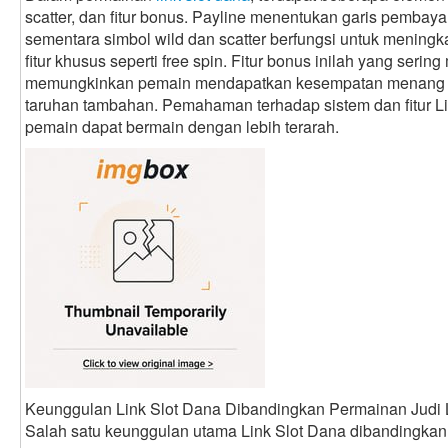
scatter, dan fitur bonus. Payline menentukan garis pemb
sementara simbol wild dan scatter berfungsi untuk menin
fitur khusus seperti free spin. Fitur bonus inilah yang serin
memungkinkan pemain mendapatkan kesempatan menang l
taruhan tambahan. Pemahaman terhadap sistem dan fitur Li
pemain dapat bermain dengan lebih terarah.
Keunggulan Link Slot Dana Dibandingkan Permainan Judi 
Salah satu keunggulan utama Link Slot Dana dibandingkan 