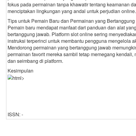
fokus pada permainan tanpa khawatir tentang keamanan da
menciptakan lingkungan yang andal untuk perjudian online.
Tips untuk Pemain Baru dan Permainan yang Bertanggung
Pemain baru mendapat manfaat dari panduan dan alat ya
bertanggung jawab. Platform slot online sering menyediakan
instruksi terperinci untuk membantu pengguna mengelola akt
Mendorong permainan yang bertanggung jawab memungkin
permainan favorit mereka sambil tetap memegang kendali
dan seimbang di platform.
Kesimpulan
ISSN: -