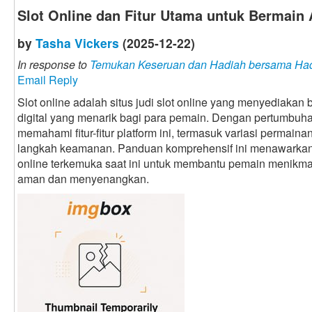
Slot Online dan Fitur Utama untuk Bermain
by
Tasha Vickers
(2025-12-22)
In response to
Temukan Keseruan dan Hadiah bersama Had
Email Reply
Slot online adalah situs judi slot online yang menyediaka
digital yang menarik bagi para pemain. Dengan pertumbuhan
memahami fitur-fitur platform ini, termasuk variasi permain
langkah keamanan. Panduan komprehensif ini menawarkan 
online terkemuka saat ini untuk membantu pemain menikm
aman dan menyenangkan.