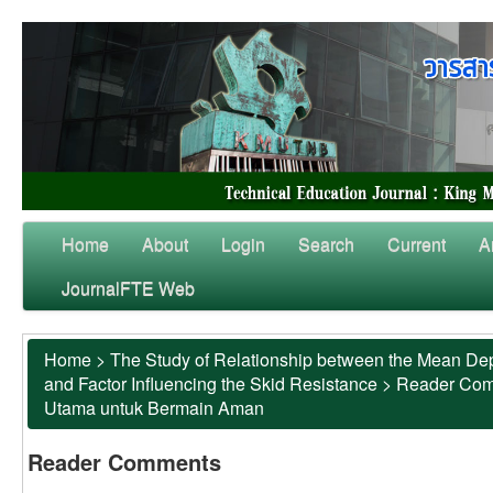
Home
About
Login
Search
Current
A
JournalFTE Web
Home
>
The Study of Relationship between the Mean Dep
and Factor Influencing the Skid Resistance
>
Reader Co
Utama untuk Bermain Aman
Reader Comments