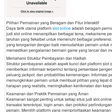
Pilihan Permainan yang Beragam dan Fitur Interaktif
Daya tarik utama platform
slot online
adalah beragam perma
judi slot online menampilkan berbagai tema, mekanisme pe
taruhan yang fleksibel untuk memenuhi berbagai preferensi.
yang terorganisir dengan baik memudahkan pemain untuk me
memastikan pengalaman bermain game yang lancar dan 
Memahami Struktur Pembayaran dan Hadiah
Struktur pembayaran adalah aspek kunci dari platform slot o
memberikan informasi terperinci tentang persentase peng
peluang jackpot, dan probabilitas kemenangan. Informasi 
memungkinkan pemain untuk membuat pilihan yang tepat 
harapan yang realistis, meningkatkan kenikmatan dan kepe
Keamanan dan Praktik Permainan yang Aman
Keamanan sangat penting untuk setiap situs judi slot onlin
transaksi terenkripsi, login aman, dan protokol perlindunga
pemain. Memilih platform yang memprioritaskan keamana