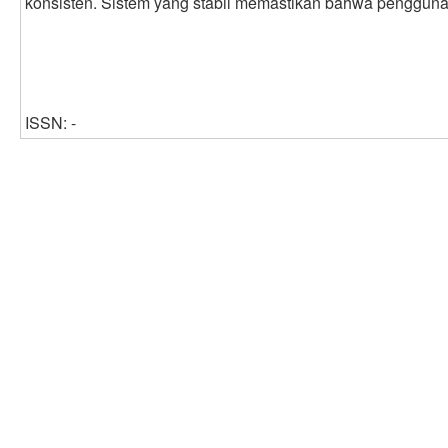
konsisten. Sistem yang stabil memastikan bahwa penggun
ISSN: -