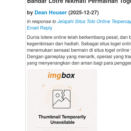
Bandar Lotre Nikmati Permainan Tog
by
Dean Houser
(2025-12-27)
In response to
Jelajahi Situs Toto Online Terperca
Email Reply
Dunia lotere online telah berkembang pesat, dan b
kegembiraan dan hadiah. Sebagai situs togel onl
menemukan sensasi bermain di situs togel onlin
Dengan gameplay yang menarik, operasi yang tra
yang menyenangkan dan aman bagi para penggem