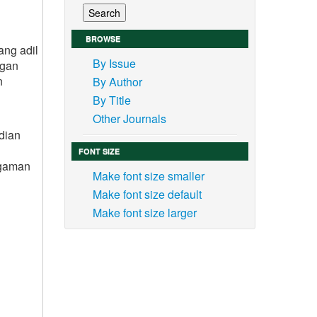
BROWSE
ang adil
By Issue
ngan
n
By Author
By Title
Other Journals
dian
FONT SIZE
agaman
Make font size smaller
Make font size default
Make font size larger