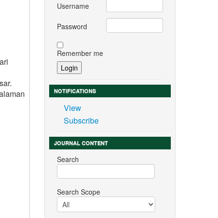
Username
Password
Remember me
ari
sar.
NOTIFICATIONS
galaman
View
Subscribe
JOURNAL CONTENT
Search
Search Scope