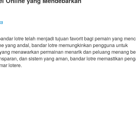
el Online yang Mendebarkan
ya
andar lotre telah menjadi tujuan favorit bagi pemain yang menc
ine yang andal, bandar lotre memungkinkan pengguna untuk
e yang menawarkan permainan menarik dan peluang menang be
nsparan, dan sistem yang aman, bandar lotre memastikan pen
ar lotere.