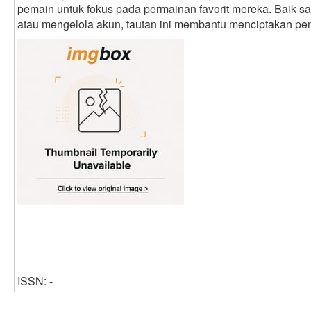
pemain untuk fokus pada permainan favorit mereka. Baik s
atau mengelola akun, tautan ini membantu menciptakan p
ISSN: -