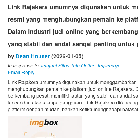
Link Rajakera umumnya digunakan untuk me
resmi yang menghubungkan pemain ke platfo
Dalam industri judi online yang berkembang
yang stabil dan andal sangat penting untuk
by
Dean Houser
(2026-01-05)
In response to
Jelajahi Situs Toto Online Terpercaya
Email Reply
Link Rajakera umumnya digunakan untuk menggambarkan ti
menghubungkan pemain ke platform judi online Rajakera. Da
berkembang pesat, memiliki tautan yang stabil dan andal s
lancar dan akses tanpa gangguan. Link Rajakera diranca
platform dengan mudah, bahkan ketika menghadapi batasan