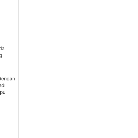
ada
g
 dengan
adi
mpu