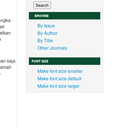
BROWSE
angka
By Issue
gel
alkan
By Author
n
By Title
Other Journals
an saja
FONT SIZE
 ramah
Make font size smaller
n
Make font size default
Make font size larger