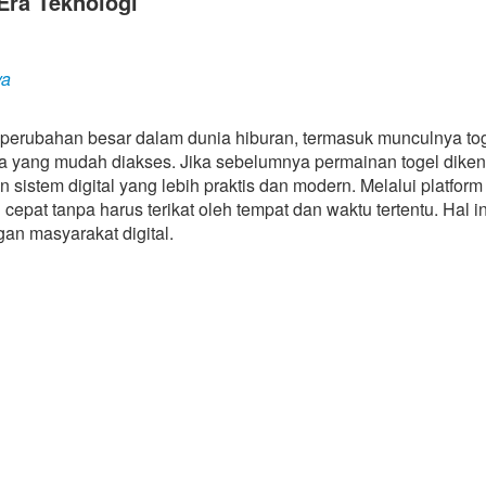
Era Teknologi
ya
perubahan besar dalam dunia hiburan, termasuk munculnya to
gka yang mudah diakses. Jika sebelumnya permainan togel diken
n sistem digital yang lebih praktis dan modern. Melalui platform
pat tanpa harus terikat oleh tempat dan waktu tertentu. Hal in
gan masyarakat digital.