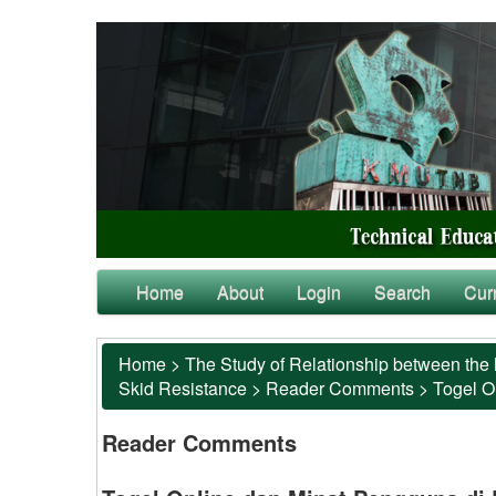
Home
About
Login
Search
Cur
Home
>
The Study of Relationship between the 
Skid Resistance
>
Reader Comments
>
Togel O
Reader Comments