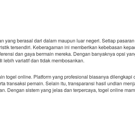
an yang berasal dari dalam maupun luar negeri. Setiap pasaran
teristik tersendiri. Keberagaman ini memberikan kebebasan kep
ferensi dan gaya bermain mereka. Dengan banyaknya opsi yan
i lebih variatif dan tidak membosankan.
 togel online. Platform yang profesional biasanya dilengkapi
a transaksi pemain. Selain itu, transparansi hasil undian menj
n. Dengan sistem yang jelas dan terpercaya, togel online ma