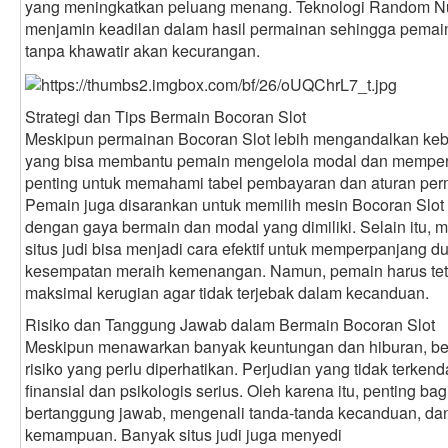
yang meningkatkan peluang menang. Teknologi Random N
menjamin keadilan dalam hasil permainan sehingga pemain
tanpa khawatir akan kecurangan.
Strategi dan Tips Bermain Bocoran Slot
Meskipun permainan Bocoran Slot lebih mengandalkan kebe
yang bisa membantu pemain mengelola modal dan memper
penting untuk memahami tabel pembayaran dan aturan perm
Pemain juga disarankan untuk memilih mesin Bocoran Slot d
dengan gaya bermain dan modal yang dimiliki. Selain itu,
situs judi bisa menjadi cara efektif untuk memperpanjang 
kesempatan meraih kemenangan. Namun, pemain harus teta
maksimal kerugian agar tidak terjebak dalam kecanduan.
Risiko dan Tanggung Jawab dalam Bermain Bocoran Slot
Meskipun menawarkan banyak keuntungan dan hiburan, b
risiko yang perlu diperhatikan. Perjudian yang tidak terke
finansial dan psikologis serius. Oleh karena itu, penting b
bertanggung jawab, mengenali tanda-tanda kecanduan, dan
kemampuan. Banyak situs judi juga menyedi