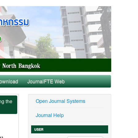
ownload
JournalFTE Web
Open Journal Systems
ng the
Journal Help
USER