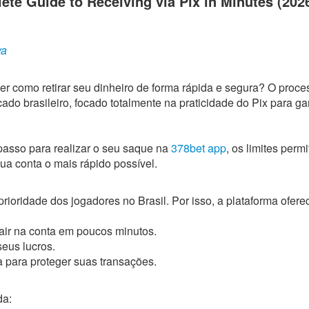
te Guide to Receiving via Pix in Minutes (202
ya
r como retirar seu dinheiro de forma rápida e segura? O proce
do brasileiro, focado totalmente na praticidade do Pix para gar
 passo para realizar o seu saque na
378bet app
, os limites permi
sua conta o mais rápido possível.
rioridade dos jogadores no Brasil. Por isso, a plataforma ofere
ir na conta em poucos minutos.
seus lucros.
a para proteger suas transações.
da: