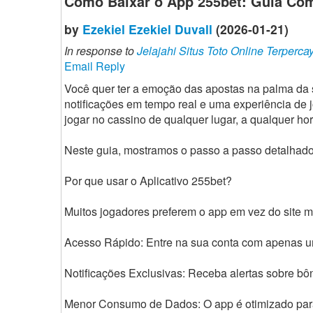
Como Baixar o App 255bet: Guia Com
by
Ezekiel Ezekiel Duvall
(2026-01-21)
In response to
Jelajahi Situs Toto Online Terperca
Email Reply
Você quer ter a emoção das apostas na palma d
notificações em tempo real e uma experiência de j
jogar no cassino de qualquer lugar, a qualquer hor
Neste guia, mostramos o passo a passo detalhado p
Por que usar o Aplicativo 255bet?
Muitos jogadores preferem o app em vez do site m
Acesso Rápido: Entre na sua conta com apenas um
Notificações Exclusivas: Receba alertas sobre bô
Menor Consumo de Dados: O app é otimizado para