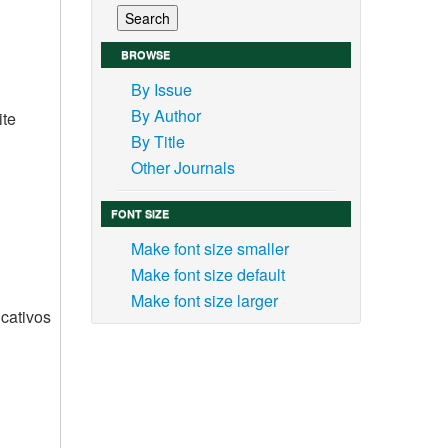
BROWSE
By Issue
By Author
ite
By Title
Other Journals
FONT SIZE
Make font size smaller
Make font size default
Make font size larger
cativos