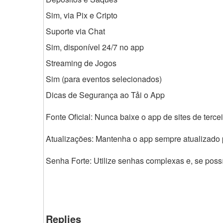
Sim, via Pix e Cripto
Suporte via Chat
Sim, disponível 24/7 no app
Streaming de Jogos
Sim (para eventos selecionados)
Dicas de Segurança ao Tải o App
Fonte Oficial: Nunca baixe o app de sites de terce
Atualizações: Mantenha o app sempre atualizado p
Senha Forte: Utilize senhas complexas e, se possív
Replies