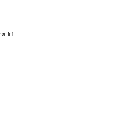
nan ini