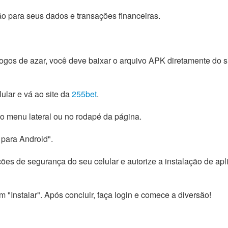
 para seus dados e transações financeiras.
 jogos de azar, você deve baixar o arquivo APK diretamente do s
ular e vá ao site da
255bet
.
o menu lateral ou no rodapé da página.
para Android".
es de segurança do seu celular e autorize a instalação de apli
m "Instalar". Após concluir, faça login e comece a diversão!