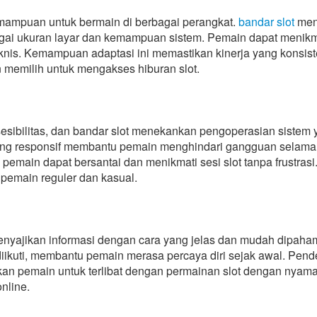
 kemampuan untuk bermain di berbagai perangkat.
bandar slot
men
agai ukuran layar dan kemampuan sistem. Pemain dapat menikm
knis. Kemampuan adaptasi ini memastikan kinerja yang konsis
n memilih untuk mengakses hiburan slot.
sesibilitas, dan bandar slot menekankan pengoperasian sistem
 yang responsif membantu pemain menghindari gangguan selama
 pemain dapat bersantai dan menikmati sesi slot tanpa frustrasi
 pemain reguler dan kasual.
enyajikan informasi dengan cara yang jelas dan mudah dipaham
iikuti, membantu pemain merasa percaya diri sejak awal. Pend
kan pemain untuk terlibat dengan permainan slot dengan nyama
nline.