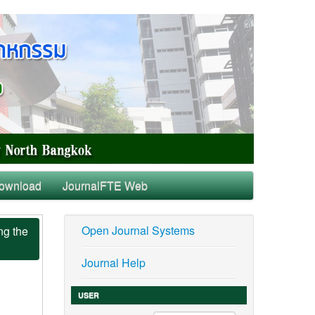
ownload
JournalFTE Web
Open Journal Systems
ng the
Journal Help
USER