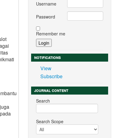
Username
Password
Remember me
lot
agai
itas
NOTIFICATIONS
nikmati
View
Subscribe
JOURNAL CONTENT
membantu
Search
juga
ipada
Search Scope