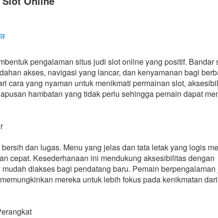
Slot Online
ya
entuk pengalaman situs judi slot online yang positif. Bandar s
ahan akses, navigasi yang lancar, dan kenyamanan bagi berb
 cara yang nyaman untuk menikmati permainan slot, aksesibil
ghapusan hambatan yang tidak perlu sehingga pemain dapat me
r
bersih dan lugas. Menu yang jelas dan tata letak yang logis 
an cepat. Kesederhanaan ini mendukung aksesibilitas dengan
mudah diakses bagi pendatang baru. Pemain berpengalaman 
, memungkinkan mereka untuk lebih fokus pada kenikmatan dar
Perangkat