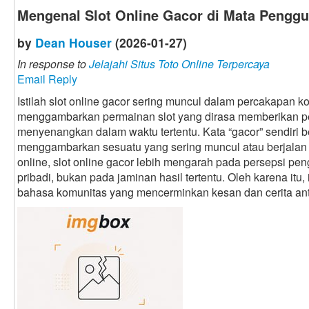
Mengenal Slot Online Gacor di Mata Pengg
by
Dean Houser
(2026-01-27)
In response to
Jelajahi Situs Toto Online Terpercaya
Email Reply
Istilah slot online gacor sering muncul dalam percakapan ko
menggambarkan permainan slot yang dirasa memberikan pe
menyenangkan dalam waktu tertentu. Kata “gacor” sendiri b
menggambarkan sesuatu yang sering muncul atau berjalan 
online, slot online gacor lebih mengarah pada persepsi 
pribadi, bukan pada jaminan hasil tertentu. Oleh karena itu,
bahasa komunitas yang mencerminkan kesan dan cerita an