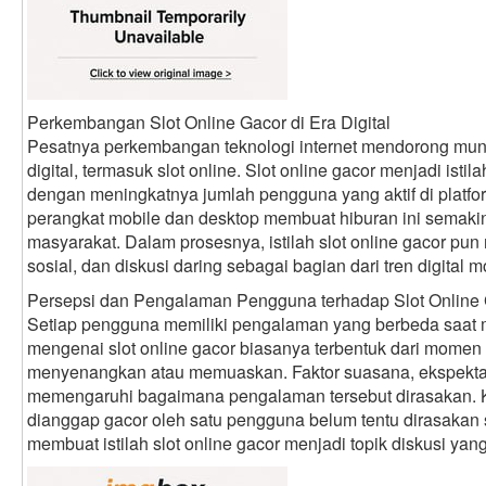
Perkembangan Slot Online Gacor di Era Digital
Pesatnya perkembangan teknologi internet mendorong mun
digital, termasuk slot online. Slot online gacor menjadi isti
dengan meningkatnya jumlah pengguna yang aktif di platfo
perangkat mobile dan desktop membuat hiburan ini semaki
masyarakat. Dalam prosesnya, istilah slot online gacor pun
sosial, dan diskusi daring sebagai bagian dari tren digital 
Persepsi dan Pengalaman Pengguna terhadap Slot Online
Setiap pengguna memiliki pengalaman yang berbeda saat me
mengenai slot online gacor biasanya terbentuk dari momen 
menyenangkan atau memuaskan. Faktor suasana, ekspektas
memengaruhi bagaimana pengalaman tersebut dirasakan. Kar
dianggap gacor oleh satu pengguna belum tentu dirasakan 
membuat istilah slot online gacor menjadi topik diskusi ya