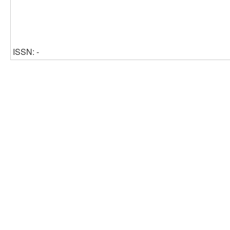
ISSN: -