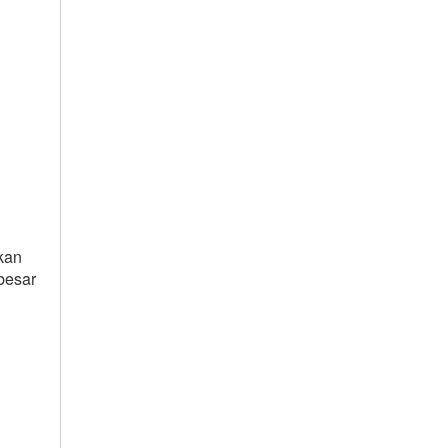
kan
besar