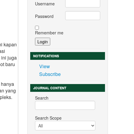
Username
Password
Remember me
ni kapan
asi
NOTIFICATIONS
ni juga
ot baru
View
Subscribe
k hanya
JOURNAL CONTENT
an yang
pleks.
Search
Search Scope