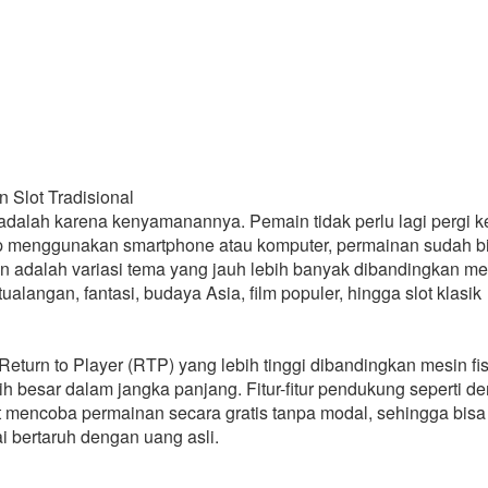
Slot Tradisional
adalah karena kenyamanannya. Pemain tidak perlu lagi pergi k
kup menggunakan smartphone atau komputer, permainan sudah b
 adalah variasi tema yang jauh lebih banyak dibandingkan mes
ualangan, fantasi, budaya Asia, film populer, hingga slot klasik
urn to Player (RTP) yang lebih tinggi dibandingkan mesin fis
 besar dalam jangka panjang. Fitur-fitur pendukung seperti de
t mencoba permainan secara gratis tanpa modal, sehingga bisa
 bertaruh dengan uang asli.