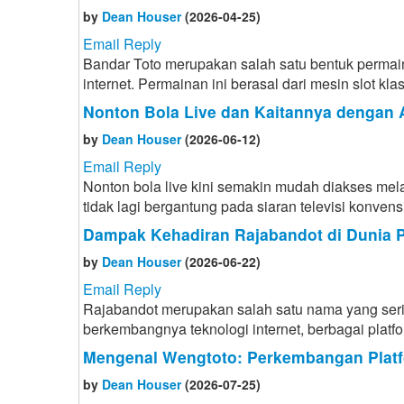
by
Dean Houser
(2026-04-25)
Email Reply
Bandar Toto merupakan salah satu bentuk permaina
internet. Permainan ini berasal dari mesin slot kla
Nonton Bola Live dan Kaitannya dengan A
by
Dean Houser
(2026-06-12)
Email Reply
Nonton bola live kini semakin mudah diakses mela
tidak lagi bergantung pada siaran televisi konve
Dampak Kehadiran Rajabandot di Dunia Pe
by
Dean Houser
(2026-06-22)
Email Reply
Rajabandot merupakan salah satu nama yang ser
berkembangnya teknologi internet, berbagai platf
Mengenal Wengtoto: Perkembangan Platfor
by
Dean Houser
(2026-07-25)