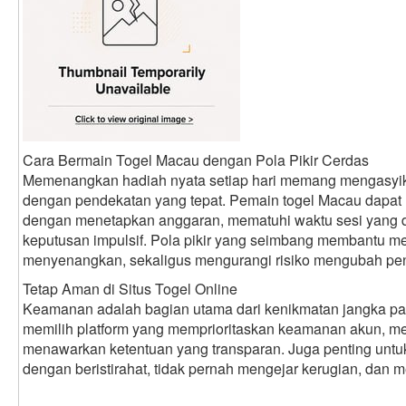
Cara Bermain Togel Macau dengan Pola Pikir Cerdas
Memenangkan hadiah nyata setiap hari memang mengasyikk
dengan pendekatan yang tepat. Pemain togel Macau dapa
dengan menetapkan anggaran, mematuhi waktu sesi yang 
keputusan impulsif. Pola pikir yang seimbang membantu men
menyenangkan, sekaligus mengurangi risiko mengubah pe
Tetap Aman di Situs Togel Online
Keamanan adalah bagian utama dari kenikmatan jangka pa
memilih platform yang memprioritaskan keamanan akun, mel
menawarkan ketentuan yang transparan. Juga penting untu
dengan beristirahat, tidak pernah mengejar kerugian, dan 