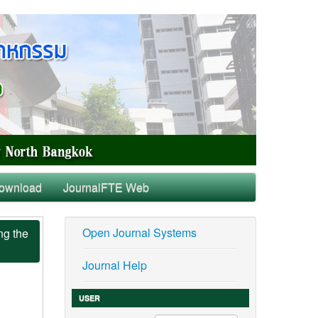
ownload
JournalFTE Web
Open Journal Systems
ng the
Journal Help
USER