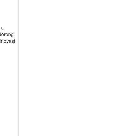
n.
dorong
inovasi