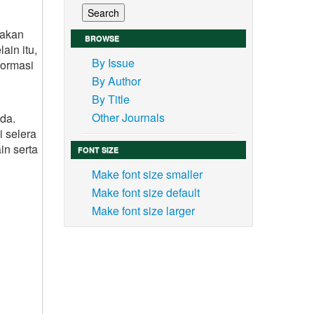
nakan
BROWSE
ain itu,
By Issue
formasi
By Author
By Title
Other Journals
da.
i selera
n serta
FONT SIZE
Make font size smaller
Make font size default
Make font size larger