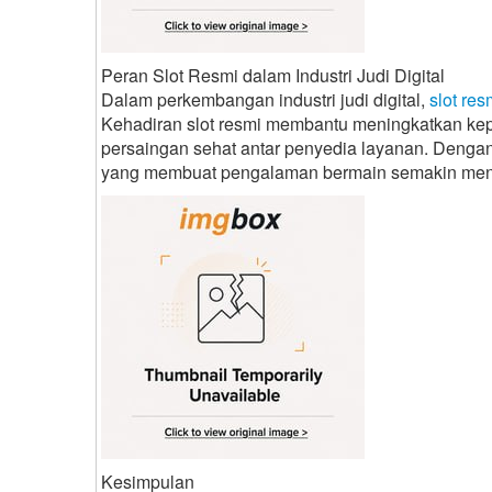
Peran Slot Resmi dalam Industri Judi Digital
Dalam perkembangan industri judi digital,
slot res
Kehadiran slot resmi membantu meningkatkan kep
persaingan sehat antar penyedia layanan. Dengan 
yang membuat pengalaman bermain semakin men
Kesimpulan