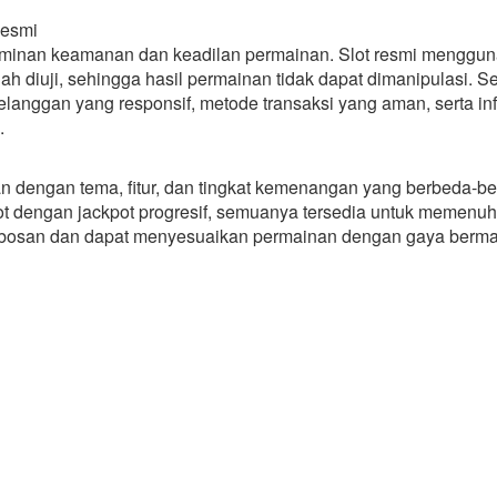
Resmi
jaminan keamanan dan keadilan permainan. Slot resmi menggu
diuji, sehingga hasil permainan tidak dapat dimanipulasi. Sel
langgan yang responsif, metode transaksi yang aman, serta in
.
n dengan tema, fitur, dan tingkat kemenangan yang berbeda-be
 slot dengan jackpot progresif, semuanya tersedia untuk memenuh
 bosan dan dapat menyesuaikan permainan dengan gaya bermai