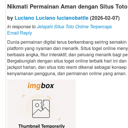
Nikmati Permainan Aman dengan Situs Tot
by
Luciano Luciano lucianobattle
(2026-02-07)
In response to
Jelajahi Situs Toto Online Terpercaya
Email Reply
Dunia permainan digital terus berkembang seiring semaki
platform yang nyaman dan menarik. Situs togel online me
berbasis angka, fitur interaktif, dan peluang menarik bagi p
Bergabunglah dengan situs togel online terbaik hari ini da
jackpot harian, dan situs toto resmi dikenal sebagai konse
kenyamanan pengguna, dan permainan online yang aman.