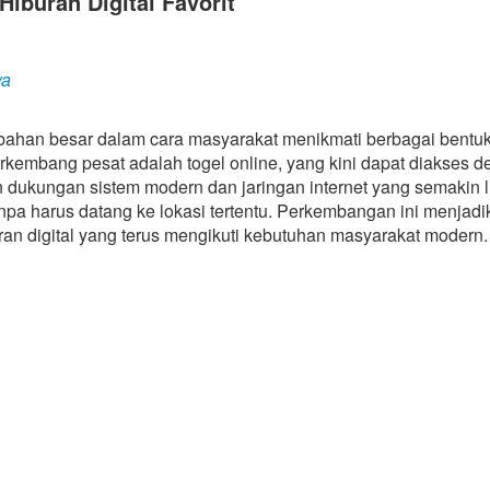
iburan Digital Favorit
ya
bahan besar dalam cara masyarakat menikmati berbagai bentu
berkembang pesat adalah togel online, yang kini dapat diakses 
n dukungan sistem modern dan jaringan internet yang semakin l
pa harus datang ke lokasi tertentu. Perkembangan ini menjadi
uran digital yang terus mengikuti kebutuhan masyarakat modern.