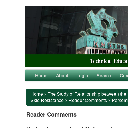
Home
About
Login
Search
Cur
Home
>
The Study of Relationship between the 
Skid Resistance
>
Reader Comments
>
Perkemb
Reader Comments