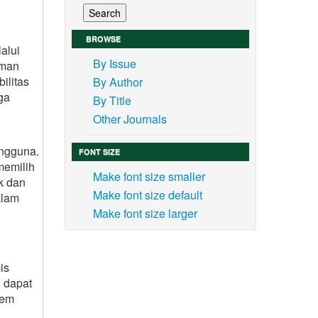
BROWSE
alui
By Issue
aman
ilitas
By Author
ga
By Title
Other Journals
engguna.
FONT SIZE
memilih
Make font size smaller
k dan
Make font size default
alam
Make font size larger
is
n dapat
tem