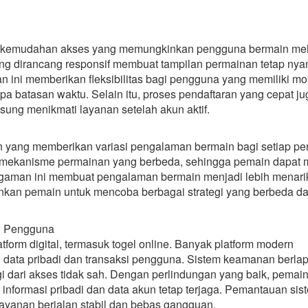
ah kemudahan akses yang memungkinkan pengguna bermain mel
ang dirancang responsif membuat tampilan permainan tetap ny
ini memberikan fleksibilitas bagi pengguna yang memiliki mob
anpa batasan waktu. Selain itu, proses pendaftaran yang cepat ju
sung menikmati layanan setelah akun aktif.
 yang memberikan variasi pengalaman bermain bagi setiap p
a mekanisme permainan yang berbeda, sehingga pemain dapat 
agaman ini membuat pengalaman bermain menjadi lebih menari
nkan pemain untuk mencoba berbagai strategi yang berbeda d
n Pengguna
form digital, termasuk togel online. Banyak platform modern
 data pribadi dan transaksi pengguna. Sistem keamanan berlap
gi dari akses tidak sah. Dengan perlindungan yang baik, pemai
informasi pribadi dan data akun tetap terjaga. Pemantauan sis
layanan berjalan stabil dan bebas gangguan.