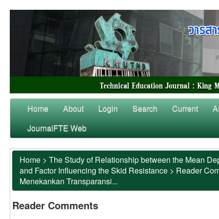
Home
About
Login
Search
Current
A
JournalFTE Web
Home
>
The Study of Relationship between the Mean Dep
and Factor Influencing the Skid Resistance
>
Reader Co
Menekankan Transparansi...
Reader Comments