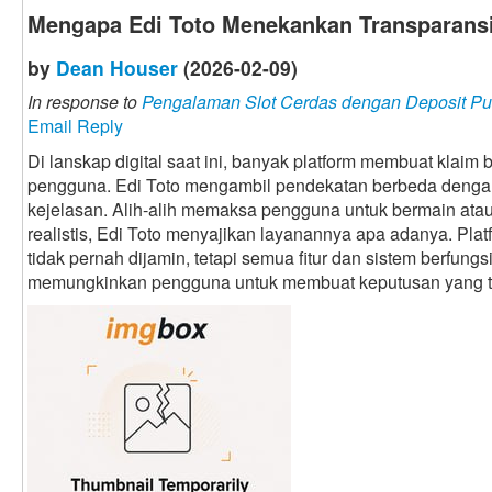
Mengapa Edi Toto Menekankan Transparansi 
by
Dean Houser
(2026-02-09)
In response to
Pengalaman Slot Cerdas dengan Deposit Pu
Email Reply
Di lanskap digital saat ini, banyak platform membuat klai
pengguna. Edi Toto mengambil pendekatan berbeda dengan
kejelasan. Alih-alih memaksa pengguna untuk bermain atau 
realistis, Edi Toto menyajikan layanannya apa adanya. Pla
tidak pernah dijamin, tetapi semua fitur dan sistem berfungsi
memungkinkan pengguna untuk membuat keputusan yang t