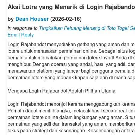
Aksi Lotre yang Menarik di Login Rajabando
by
Dean Houser
(2026-02-16)
In response to
Tingkatkan Peluang Menang di Toto Togel S
Email Reply
Login Rajabandot menyediakan gerbang yang aman dan m
lotere untuk merasakan permainan online. Sebagai situs tog
pemain untuk memainkan permainan lotere favorit Anda di s
menghibur. Dengan operasi yang andal, hasil yang adil, dan f
menawarkan platform yang lancar bagi pengguna pemula 
permainan lotere yang menarik kapan saja dan di mana saj
Mengapa Login Rajabandot Adalah Pilihan Utama
Login Rajabandot menonjol karena menggabungkan keaman
Pemain dapat memilih angka, melacak hasil secara real-ti
permainan lotere online dalam lingkungan yang aman. Situ
permainan yang adil dan transaksi yang aman, memberikan
fokus pada strategi dan kesenangan. Keseimbangan antara