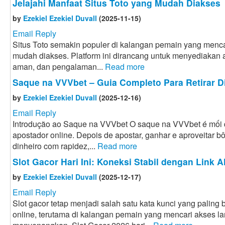
Jelajahi Manfaat Situs Toto yang Mudah Diakses
by
Ezekiel Ezekiel Duvall
(2025-11-15)
Email Reply
Situs Toto semakin populer di kalangan pemain yang mencar
mudah diakses. Platform ini dirancang untuk menyediakan a
aman, dan pengalaman...
Read more
Saque na VVVbet – Guia Completo Para Retirar D
by
Ezekiel Ezekiel Duvall
(2025-12-16)
Email Reply
Introdução ao Saque na VVVbet O saque na VVVbet é mối 
apostador online. Depois de apostar, ganhar e aproveitar bô
dinheiro com rapidez,...
Read more
Slot Gacor Hari Ini: Koneksi Stabil dengan Link Al
by
Ezekiel Ezekiel Duvall
(2025-12-17)
Email Reply
Slot gacor tetap menjadi salah satu kata kunci yang paling
online, terutama di kalangan pemain yang mencari akses l