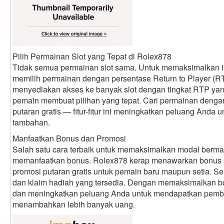
Pilih Permainan Slot yang Tepat di Rolex878
Tidak semua permainan slot sama. Untuk memaksimalkan in
memilih permainan dengan persentase Return to Player (RT
menyediakan akses ke banyak slot dengan tingkat RTP ya
pemain membuat pilihan yang tepat. Cari permainan dengan
putaran gratis — fitur-fitur ini meningkatkan peluang Anda
tambahan.
Manfaatkan Bonus dan Promosi
Salah satu cara terbaik untuk memaksimalkan modal berm
memanfaatkan bonus. Rolex878 kerap menawarkan bonus s
promosi putaran gratis untuk pemain baru maupun setia. Se
dan klaim hadiah yang tersedia. Dengan memaksimalkan b
dan meningkatkan peluang Anda untuk mendapatkan pemb
menambahkan lebih banyak uang.