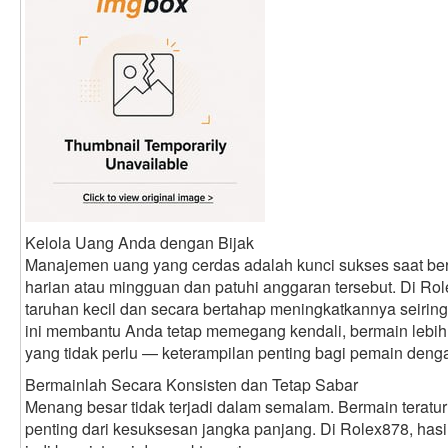
Kelola Uang Anda dengan Bijak
Manajemen uang yang cerdas adalah kunci sukses saat ber
harian atau mingguan dan patuhi anggaran tersebut. Di R
taruhan kecil dan secara bertahap meningkatkannya seirin
ini membantu Anda tetap memegang kendali, bermain lebih
yang tidak perlu — keterampilan penting bagi pemain denga
Bermainlah Secara Konsisten dan Tetap Sabar
Menang besar tidak terjadi dalam semalam. Bermain teratu
penting dari kesuksesan jangka panjang. Di Rolex878, hasil