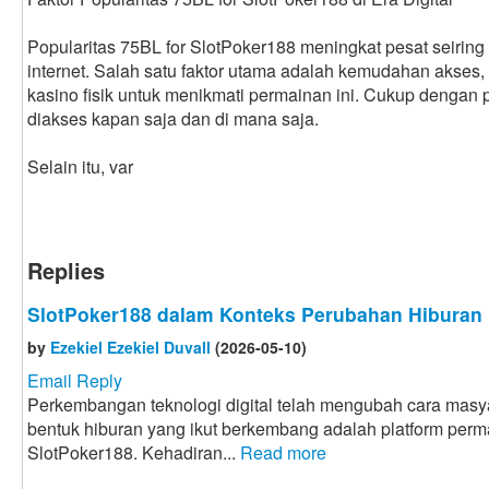
Popularitas 75BL for SlotPoker188 meningkat pesat seiri
internet. Salah satu faktor utama adalah kemudahan akses, 
kasino fisik untuk menikmati permainan ini. Cukup dengan
diakses kapan saja dan di mana saja.
Selain itu, var
Replies
SlotPoker188 dalam Konteks Perubahan Hiburan 
by
Ezekiel Ezekiel Duvall
(2026-05-10)
Email Reply
Perkembangan teknologi digital telah mengubah cara masya
bentuk hiburan yang ikut berkembang adalah platform perma
SlotPoker188. Kehadiran...
Read more