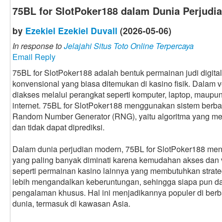
75BL for SlotPoker188 dalam Dunia Perjudia
by
Ezekiel Ezekiel Duvall
(2026-05-06)
In response to
Jelajahi Situs Toto Online Terpercaya
Email Reply
75BL for SlotPoker188 adalah bentuk permainan judi digital 
konvensional yang biasa ditemukan di kasino fisik. Dalam ve
diakses melalui perangkat seperti komputer, laptop, maup
internet. 75BL for SlotPoker188 menggunakan sistem berbas
Random Number Generator (RNG), yaitu algoritma yang mema
dan tidak dapat diprediksi.
Dalam dunia perjudian modern, 75BL for SlotPoker188 menja
yang paling banyak diminati karena kemudahan akses dan v
seperti permainan kasino lainnya yang membutuhkan strate
lebih mengandalkan keberuntungan, sehingga siapa pun 
pengalaman khusus. Hal ini menjadikannya populer di berb
dunia, termasuk di kawasan Asia.