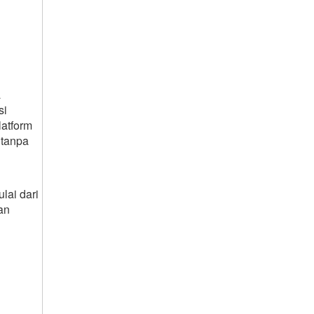
a
si
latform
 tanpa
lai dari
an