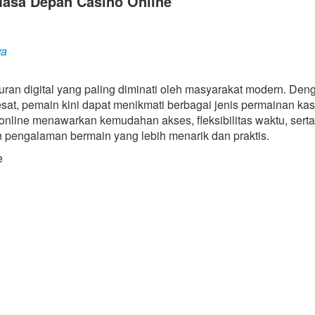
Masa Depan Casino Online
ya
buran digital yang paling diminati oleh masyarakat modern. Den
sat, pemain kini dapat menikmati berbagai jenis permainan kas
 online menawarkan kemudahan akses, fleksibilitas waktu, serta
 pengalaman bermain yang lebih menarik dan praktis.
e