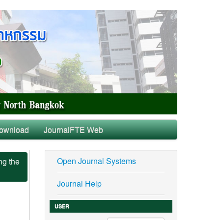
ownload
JournalFTE Web
Open Journal Systems
ng the
Journal Help
USER