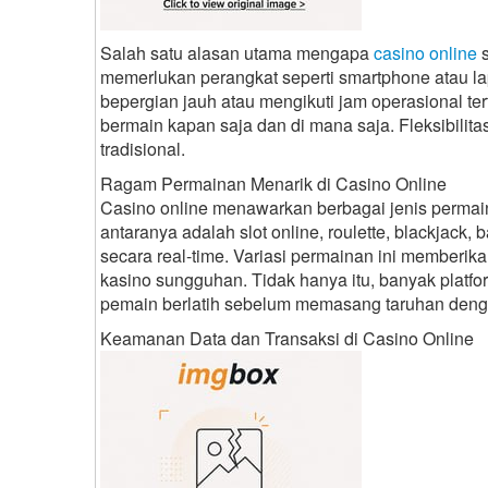
Salah satu alasan utama mengapa
casino online
s
memerlukan perangkat seperti smartphone atau lap
bepergian jauh atau mengikuti jam operasional t
bermain kapan saja dan di mana saja. Fleksibilita
tradisional.
Ragam Permainan Menarik di Casino Online
Casino online menawarkan berbagai jenis permai
antaranya adalah slot online, roulette, blackjack,
secara real-time. Variasi permainan ini memberi
kasino sungguhan. Tidak hanya itu, banyak platf
pemain berlatih sebelum memasang taruhan denga
Keamanan Data dan Transaksi di Casino Online