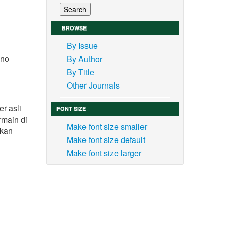
BROWSE
By Issue
ino
By Author
By Title
Other Journals
r asli
FONT SIZE
rmain di
Make font size smaller
nkan
Make font size default
Make font size larger