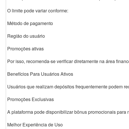
O limite pode variar conforme:
Método de pagamento
Região do usuário
Promoções ativas
Por isso, recomenda-se verificar diretamente na área financ
Benefícios Para Usuários Ativos
Usuários que realizam depósitos frequentemente podem rec
Promoções Exclusivas
A plataforma pode disponibilizar bônus promocionais para 
Melhor Experiência de Uso