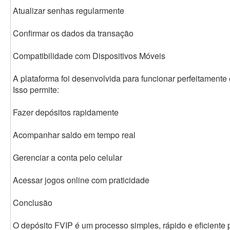
Atualizar senhas regularmente
Confirmar os dados da transação
Compatibilidade com Dispositivos Móveis
A plataforma foi desenvolvida para funcionar perfeitamente
Isso permite:
Fazer depósitos rapidamente
Acompanhar saldo em tempo real
Gerenciar a conta pelo celular
Acessar jogos online com praticidade
Conclusão
O depósito FVIP é um processo simples, rápido e eficiente