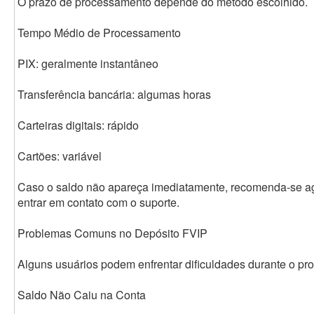
O prazo de processamento depende do método escolhido.
Tempo Médio de Processamento
PIX: geralmente instantâneo
Transferência bancária: algumas horas
Carteiras digitais: rápido
Cartões: variável
Caso o saldo não apareça imediatamente, recomenda-se ag
entrar em contato com o suporte.
Problemas Comuns no Depósito FVIP
Alguns usuários podem enfrentar dificuldades durante o p
Saldo Não Caiu na Conta