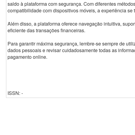
saldo à plataforma com segurança. Com diferentes método
compatibilidade com dispositivos móveis, a experiência se t
Além disso, a plataforma oferece navegação intuitiva, supo
eficiente das transações financeiras.
Para garantir máxima segurança, lembre-se sempre de utiliza
dados pessoais e revisar cuidadosamente todas as informa
pagamento online.
ISSN: -