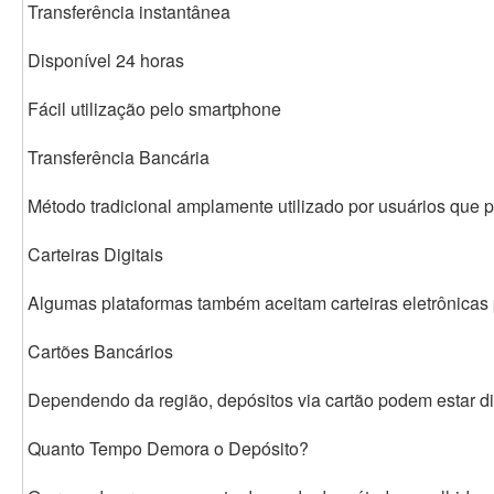
Transferência instantânea
Disponível 24 horas
Fácil utilização pelo smartphone
Transferência Bancária
Método tradicional amplamente utilizado por usuários que 
Carteiras Digitais
Algumas plataformas também aceitam carteiras eletrônicas p
Cartões Bancários
Dependendo da região, depósitos via cartão podem estar di
Quanto Tempo Demora o Depósito?