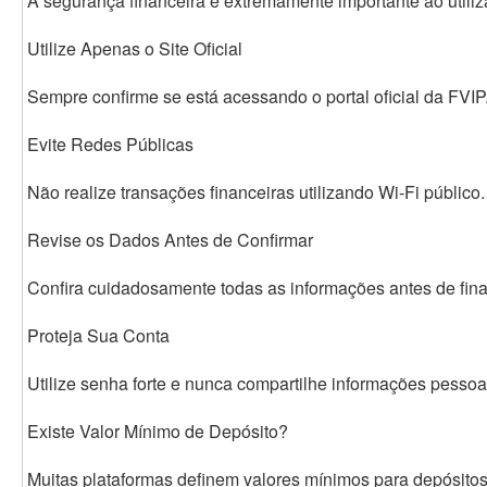
A segurança financeira é extremamente importante ao utiliza
Utilize Apenas o Site Oficial
Sempre confirme se está acessando o portal oficial da FVIP
Evite Redes Públicas
Não realize transações financeiras utilizando Wi-Fi público.
Revise os Dados Antes de Confirmar
Confira cuidadosamente todas as informações antes de fina
Proteja Sua Conta
Utilize senha forte e nunca compartilhe informações pessoa
Existe Valor Mínimo de Depósito?
Muitas plataformas definem valores mínimos para depósitos