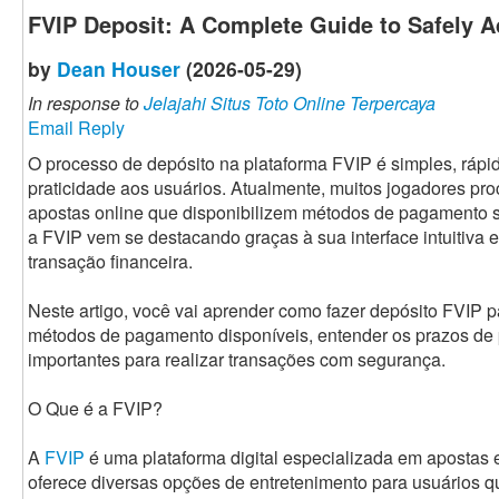
FVIP Deposit: A Complete Guide to Safely 
by
Dean Houser
(2026-05-29)
In response to
Jelajahi Situs Toto Online Terpercaya
Email Reply
O processo de depósito na plataforma FVIP é simples, rápi
praticidade aos usuários. Atualmente, muitos jogadores p
apostas online que disponibilizem métodos de pagamento s
a FVIP vem se destacando graças à sua interface intuitiva e
transação financeira.
Neste artigo, você vai aprender como fazer depósito FVIP p
métodos de pagamento disponíveis, entender os prazos de 
importantes para realizar transações com segurança.
O Que é a FVIP?
A
FVIP
é uma plataforma digital especializada em apostas e
oferece diversas opções de entretenimento para usuários q