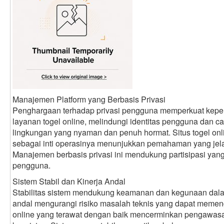
Manajemen Platform yang Berbasis Privasi
Penghargaan terhadap privasi pengguna memperkuat kepe
layanan togel online, melindungi identitas pengguna dan ca
lingkungan yang nyaman dan penuh hormat. Situs togel o
sebagai inti operasinya menunjukkan pemahaman yang jel
Manajemen berbasis privasi ini mendukung partisipasi ya
pengguna.
Sistem Stabil dan Kinerja Andal
Stabilitas sistem mendukung keamanan dan kegunaan dalam 
andal mengurangi risiko masalah teknis yang dapat memeng
online yang terawat dengan baik mencerminkan pengawas