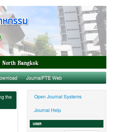
ownload
JournalFTE Web
Open Journal Systems
ng the
Journal Help
USER