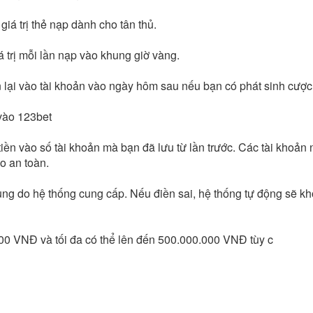
á trị thẻ nạp dành cho tân thủ.
trị mỗi lần nạp vào khung giờ vàng.
n lại vào tài khoản vào ngày hôm sau nếu bạn có phát sinh cược
 vào 123bet
iền vào số tài khoản mà bạn đã lưu từ lần trước. Các tài khoản
o an toàn.
ng do hệ thống cung cấp. Nếu điền sai, hệ thống tự động sẽ k
000 VNĐ và tối đa có thể lên đến 500.000.000 VNĐ tùy c