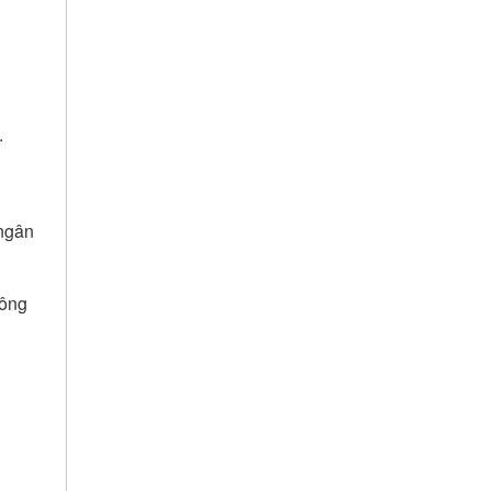
.
 ngân
hông