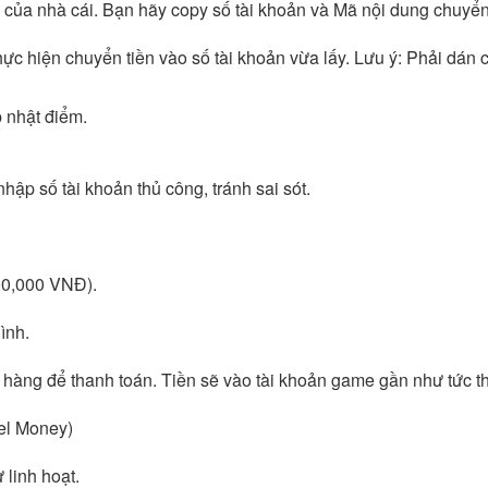
n của nhà cái. Bạn hãy copy số tài khoản và Mã nội dung chuyển
ực hiện chuyển tiền vào số tài khoản vừa lấy. Lưu ý: Phải dán 
p nhật điểm.
hập số tài khoản thủ công, tránh sai sót.
00,000 VNĐ).
ình.
hàng để thanh toán. Tiền sẽ vào tài khoản game gần như tức th
tel Money)
 linh hoạt.