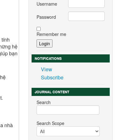
Username
Password
Remember me
 tính
những hệ
 giúp bạn
NOTIFICATIONS
View
ghệ
Subscribe
JOURNAL CONTENT
t.
Search
Search Scope
ủa nhà