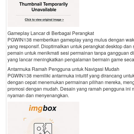
Gameplay Lancar di Berbagai Perangkat
PGWIN138 memberikan gameplay yang mulus dengan waktu
yang responsif. Dioptimalkan untuk perangkat desktop dan 
pemain untuk menikmati sesi permainan tanpa gangguan di
yang lancar meningkatkan pengalaman bermain game seca
Antarmuka Ramah Pengguna untuk Navigasi Mudah
PGWIN138 memiliki antarmuka intuitif yang dirancang unt
dengan cepat menemukan permainan pilihan mereka, mengel
promosi dengan mudah. Desain yang ramah pengguna ini 
nyaman dan menyenangkan.