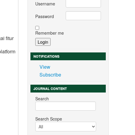
Username
Password
Remember me
i fitur
latform
NOTIFICATIONS
View
Subscribe
JOURNAL CONTENT
Search
Search Scope