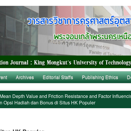
rent
Archives
Editorial Staffs
Publishing Ethics
D
Mean Depth Value and Friction Resistance and Factor Influenci
 Opsi Hadiah dan Bonus di Situs HK Populer