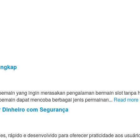
engkap
 pemain yang ingin merasakan pengalaman bermain slot tanpa 
 pemain dapat mencoba berbagai jenis permainan...
Read more
r Dinheiro com Segurança
s, rápido e desenvolvido para oferecer praticidade aos usuári