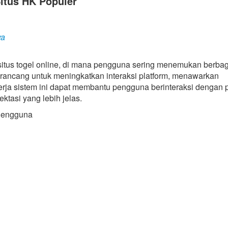
itus HK Populer
ya
situs togel online, di mana pengguna sering menemukan berbaga
rancang untuk meningkatkan interaksi platform, menawarkan
ja sistem ini dapat membantu pengguna berinteraksi dengan p
tasi yang lebih jelas.
 Pengguna