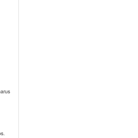
harus
os.