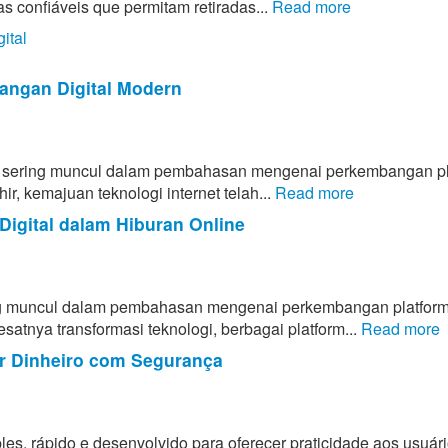
s confiáveis que permitam retiradas...
Read more
ital
angan Digital Modern
ng sering muncul dalam pembahasan mengenai perkembangan pl
ir, kemajuan teknologi internet telah...
Read more
igital dalam Hiburan Online
ring muncul dalam pembahasan mengenai perkembangan platfor
esatnya transformasi teknologi, berbagai platform...
Read more
r Dinheiro com Segurança
s, rápido e desenvolvido para oferecer praticidade aos usuári