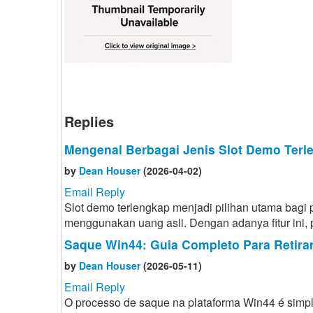
Replies
Mengenal Berbagai Jenis Slot Demo Terl
by
Dean Houser
(2026-04-02)
Email Reply
Slot demo terlengkap menjadi pilihan utama bagi
menggunakan uang asli. Dengan adanya fitur ini,
Saque Win44: Guia Completo Para Retira
by
Dean Houser
(2026-05-11)
Email Reply
O processo de saque na plataforma Win44 é simple