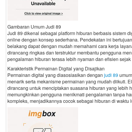
Gambaran Umum Judi 89
Judi 89 dikenal sebagai platform hiburan berbasis sistem 
online dengan konsep sederhana. Pendekatan ini bertujuan
belakang dapat dengan mudah memahami cara kerja layana
dirancang ringkas dan terstruktur membantu pengguna menav
pengalaman hiburan terasa lebih nyaman dan efisien seja
Karakteristik Permainan Digital yang Disajikan
Permainan digital yang diasosiasikan dengan
judi 89
umumn
menarik serta mekanisme permainan yang mudah diikuti. El
dirancang untuk menciptakan suasana hiburan yang lebih 
memungkinkan pengguna menikmati pengalaman tanpa har
kompleks, menjadikannya cocok sebagai hiburan di waktu 