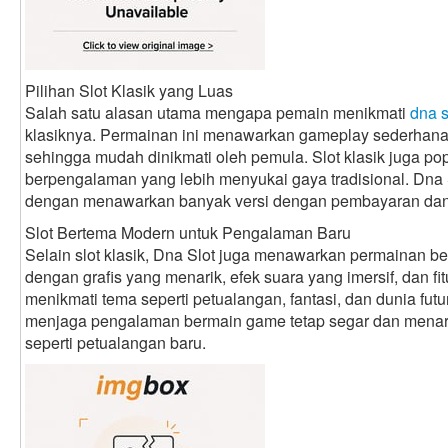
Pilihan Slot Klasik yang Luas
Salah satu alasan utama mengapa pemain menikmati
dna s
klasiknya. Permainan ini menawarkan gameplay sederhana d
sehingga mudah dinikmati oleh pemula. Slot klasik juga po
berpengalaman yang lebih menyukai gaya tradisional. Dna S
dengan menawarkan banyak versi dengan pembayaran dan f
Slot Bertema Modern untuk Pengalaman Baru
Selain slot klasik, Dna Slot juga menawarkan permainan ber
dengan grafis yang menarik, efek suara yang imersif, dan fi
menikmati tema seperti petualangan, fantasi, dan dunia fut
menjaga pengalaman bermain game tetap segar dan menari
seperti petualangan baru.