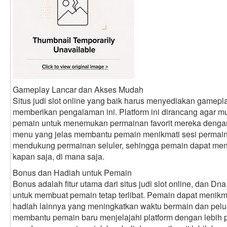
Gameplay Lancar dan Akses Mudah
Situs judi slot online yang baik harus menyediakan gamepl
memberikan pengalaman ini. Platform ini dirancang agar 
pemain untuk menemukan permainan favorit mereka dengan
menu yang jelas membantu pemain menikmati sesi permain
mendukung permainan seluler, sehingga pemain dapat meni
kapan saja, di mana saja.
Bonus dan Hadiah untuk Pemain
Bonus adalah fitur utama dari situs judi slot online, dan 
untuk membuat pemain tetap terlibat. Pemain dapat menikmat
hadiah lainnya yang meningkatkan waktu bermain dan pelu
membantu pemain baru menjelajahi platform dengan lebih p