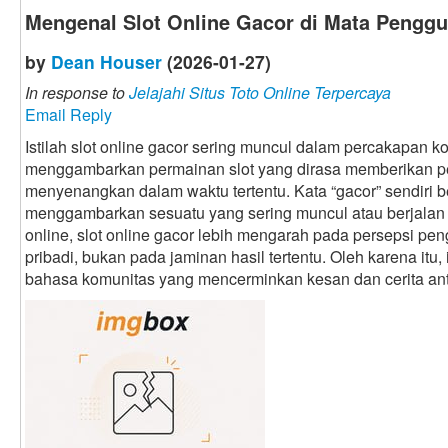
Mengenal Slot Online Gacor di Mata Pengg
by
Dean Houser
(2026-01-27)
In response to
Jelajahi Situs Toto Online Terpercaya
Email Reply
Istilah slot online gacor sering muncul dalam percakapan ko
menggambarkan permainan slot yang dirasa memberikan pe
menyenangkan dalam waktu tertentu. Kata “gacor” sendiri b
menggambarkan sesuatu yang sering muncul atau berjalan 
online, slot online gacor lebih mengarah pada persepsi 
pribadi, bukan pada jaminan hasil tertentu. Oleh karena itu,
bahasa komunitas yang mencerminkan kesan dan cerita an