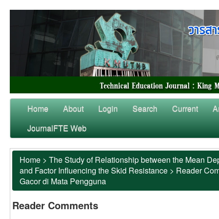
Home
About
Login
Search
Current
A
JournalFTE Web
Home
>
The Study of Relationship between the Mean Dep
and Factor Influencing the Skid Resistance
>
Reader Co
Gacor di Mata Pengguna
Reader Comments