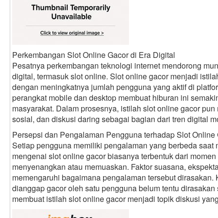
Perkembangan Slot Online Gacor di Era Digital
Pesatnya perkembangan teknologi internet mendorong mun
digital, termasuk slot online. Slot online gacor menjadi isti
dengan meningkatnya jumlah pengguna yang aktif di platfo
perangkat mobile dan desktop membuat hiburan ini semaki
masyarakat. Dalam prosesnya, istilah slot online gacor pun
sosial, dan diskusi daring sebagai bagian dari tren digital 
Persepsi dan Pengalaman Pengguna terhadap Slot Online
Setiap pengguna memiliki pengalaman yang berbeda saat me
mengenai slot online gacor biasanya terbentuk dari momen 
menyenangkan atau memuaskan. Faktor suasana, ekspektas
memengaruhi bagaimana pengalaman tersebut dirasakan. Kar
dianggap gacor oleh satu pengguna belum tentu dirasakan 
membuat istilah slot online gacor menjadi topik diskusi ya