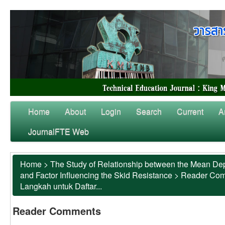
Home
About
Login
Search
Current
A
JournalFTE Web
Home
>
The Study of Relationship between the Mean Dep
and Factor Influencing the Skid Resistance
>
Reader Co
Langkah untuk Daftar...
Reader Comments