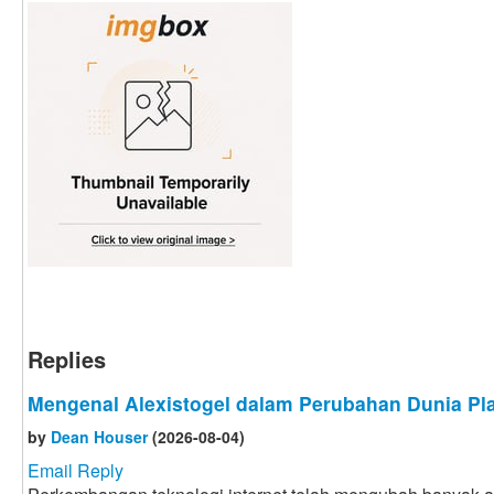
Replies
Mengenal Alexistogel dalam Perubahan Dunia Pla
by
Dean Houser
(2026-08-04)
Email Reply