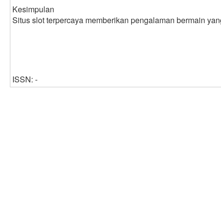
Kesimpulan
Situs slot terpercaya memberikan pengalaman bermain yan
ISSN: -