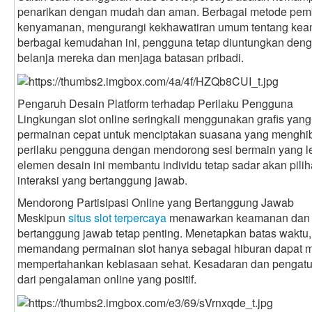
penarikan dengan mudah dan aman. Berbagai metode pemba
kenyamanan, mengurangi kekhawatiran umum tentang keam
berbagai kemudahan ini, pengguna tetap diuntungkan den
belanja mereka dan menjaga batasan pribadi.
Pengaruh Desain Platform terhadap Perilaku Pengguna
Lingkungan slot online seringkali menggunakan grafis yang 
permainan cepat untuk menciptakan suasana yang menghibur
perilaku pengguna dengan mendorong sesi bermain yang l
elemen desain ini membantu individu tetap sadar akan pi
interaksi yang bertanggung jawab.
Mendorong Partisipasi Online yang Bertanggung Jawab
Meskipun
situs slot terpercaya
menawarkan keamanan dan k
bertanggung jawab tetap penting. Menetapkan batas waktu
memandang permainan slot hanya sebagai hiburan dapat
mempertahankan kebiasaan sehat. Kesadaran dan pengatu
dari pengalaman online yang positif.