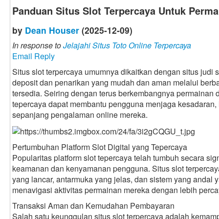
Panduan Situs Slot Terpercaya Untuk Perm
by
Dean Houser
(2025-12-09)
In response to
Jelajahi Situs Toto Online Terpercaya
Email Reply
Situs slot terpercaya umumnya dikaitkan dengan situs judi
deposit dan penarikan yang mudah dan aman melalui ber
tersedia. Seiring dengan terus berkembangnya permainan di
tepercaya dapat membantu pengguna menjaga kesadaran,
sepanjang pengalaman online mereka.
Pertumbuhan Platform Slot Digital yang Tepercaya
Popularitas platform slot tepercaya telah tumbuh secara si
keamanan dan kenyamanan pengguna. Situs slot terpercay
yang lancar, antarmuka yang jelas, dan sistem yang anda
menavigasi aktivitas permainan mereka dengan lebih percay
Transaksi Aman dan Kemudahan Pembayaran
Salah satu keunggulan situs slot terpercaya adalah kema