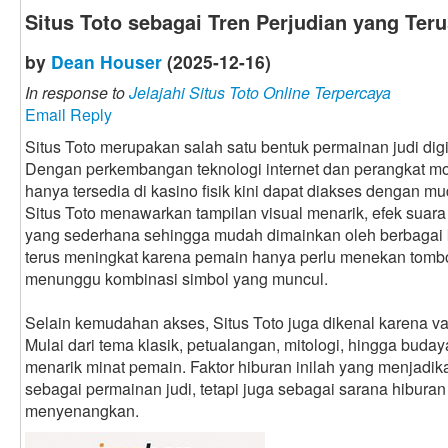
Situs Toto sebagai Tren Perjudian yang Te
by
Dean Houser
(2025-12-16)
In response to
Jelajahi Situs Toto Online Terpercaya
Email Reply
Situs Toto merupakan salah satu bentuk permainan judi digita
Dengan perkembangan teknologi internet dan perangkat mob
hanya tersedia di kasino fisik kini dapat diakses dengan m
Situs Toto menawarkan tampilan visual menarik, efek suara
yang sederhana sehingga mudah dimainkan oleh berbagai k
terus meningkat karena pemain hanya perlu menekan tomb
menunggu kombinasi simbol yang muncul.
Selain kemudahan akses, Situs Toto juga dikenal karena v
Mulai dari tema klasik, petualangan, mitologi, hingga buda
menarik minat pemain. Faktor hiburan inilah yang menjadik
sebagai permainan judi, tetapi juga sebagai sarana hibura
menyenangkan.