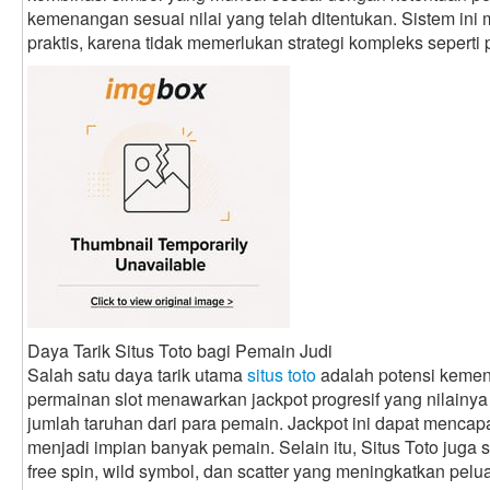
kemenangan sesuai nilai yang telah ditentukan. Sistem ini
praktis, karena tidak memerlukan strategi kompleks seperti 
Daya Tarik Situs Toto bagi Pemain Judi
Salah satu daya tarik utama
situs toto
adalah potensi keme
permainan slot menawarkan jackpot progresif yang nilainya
jumlah taruhan dari para pemain. Jackpot ini dapat mencap
menjadi impian banyak pemain. Selain itu, Situs Toto juga 
free spin, wild symbol, dan scatter yang meningkatkan pel