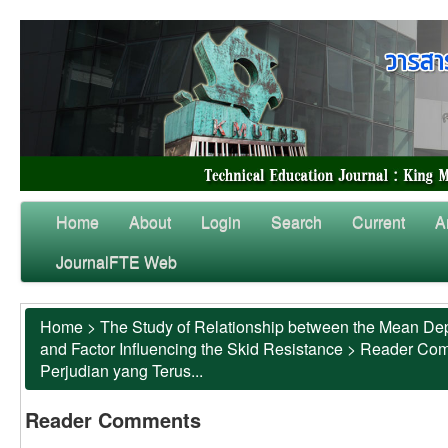
Home
About
Login
Search
Current
A
JournalFTE Web
Home
>
The Study of Relationship between the Mean Dep
and Factor Influencing the Skid Resistance
>
Reader Co
Perjudian yang Terus...
Reader Comments