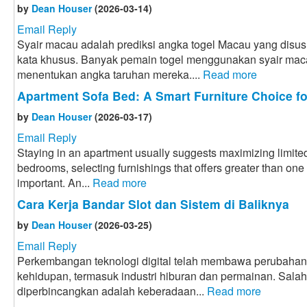
by
Dean Houser
(2026-03-14)
Email Reply
Syair macau adalah prediksi angka togel Macau yang disus
kata khusus. Banyak pemain togel menggunakan syair mac
menentukan angka taruhan mereka....
Read more
Apartment Sofa Bed: A Smart Furniture Choice f
by
Dean Houser
(2026-03-17)
Email Reply
Staying in an apartment usually suggests maximizing limited
bedrooms, selecting furnishings that offers greater than one
important. An...
Read more
Cara Kerja Bandar Slot dan Sistem di Baliknya
by
Dean Houser
(2026-03-25)
Email Reply
Perkembangan teknologi digital telah membawa perubahan
kehidupan, termasuk industri hiburan dan permainan. Sal
diperbincangkan adalah keberadaan...
Read more