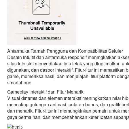
Antarmuka Ramah Pengguna dan Kompatibilitas Seluler
Desain intuitif dan antarmuka responsif meningkatkan aksesi
situs toto slot menyediakan tata letak yang dioptimalkan u
digunakan, dan dasbor interaktif. Fitur-fitur ini memastik
game, memeriksa hasil, dan menjelajahi fitur platform denga
smartphone.
Gameplay Interaktif dan Fitur Menarik
Visual dinamis dan elemen interaktif meningkatkan nilai hibur
mencakup gulungan animasi, putaran bonus, dan grafik be
dan menarik. Fitur-fitur ini memungkinkan pemain untuk me
gaya permainan, dan mempertahankan keterlibatan sepanj