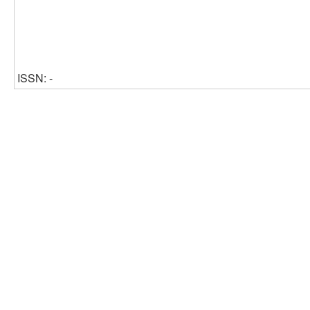
ISSN: -