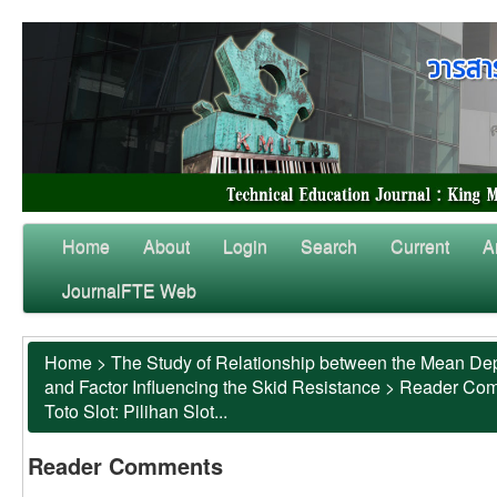
Home
About
Login
Search
Current
A
JournalFTE Web
Home
>
The Study of Relationship between the Mean Dep
and Factor Influencing the Skid Resistance
>
Reader Co
Toto Slot: Pilihan Slot...
Reader Comments