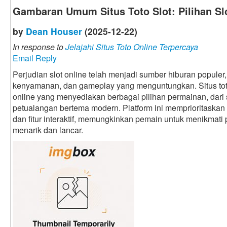
Gambaran Umum Situs Toto Slot: Pilihan Sl
by
Dean Houser
(2025-12-22)
In response to
Jelajahi Situs Toto Online Terpercaya
Email Reply
Perjudian slot online telah menjadi sumber hiburan populer
kenyamanan, dan gameplay yang menguntungkan. Situs toto s
online yang menyediakan berbagai pilihan permainan, dari sl
petualangan bertema modern. Platform ini memprioritaskan tr
dan fitur interaktif, memungkinkan pemain untuk menikma
menarik dan lancar.