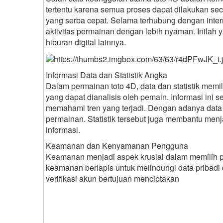
tertentu karena semua proses dapat dilakukan sec
yang serba cepat. Selama terhubung dengan inte
aktivitas permainan dengan lebih nyaman. Inilah 
hiburan digital lainnya.
Informasi Data dan Statistik Angka
Dalam permainan toto 4D, data dan statistik memil
yang dapat dianalisis oleh pemain. Informasi ini
memahami tren yang terjadi. Dengan adanya data 
permainan. Statistik tersebut juga membantu menj
informasi.
Keamanan dan Kenyamanan Pengguna
Keamanan menjadi aspek krusial dalam memilih p
keamanan berlapis untuk melindungi data pribadi 
verifikasi akun bertujuan menciptakan