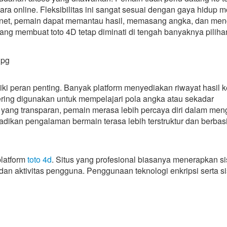
ara online. Fleksibilitas ini sangat sesuai dengan gaya hidup 
rnet, pemain dapat memantau hasil, memasang angka, dan men
yang membuat toto 4D tetap diminati di tengah banyaknya piliha
iki peran penting. Banyak platform menyediakan riwayat hasil 
 sering digunakan untuk mempelajari pola angka atau sekadar
yang transparan, pemain merasa lebih percaya diri dalam meng
adikan pengalaman bermain terasa lebih terstruktur dan berbas
latform
toto 4d
. Situs yang profesional biasanya menerapkan s
dan aktivitas pengguna. Penggunaan teknologi enkripsi serta s