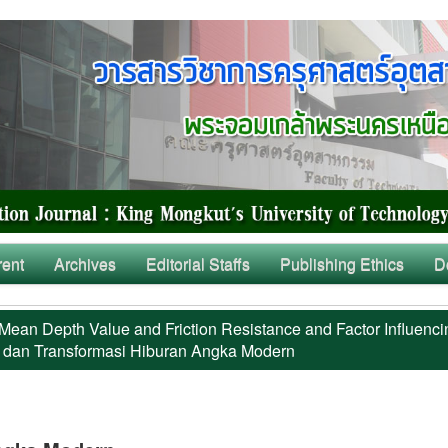
rent
Archives
Editorial Staffs
Publishing Ethics
D
Mean Depth Value and Friction Resistance and Factor Influenci
 dan Transformasi Hiburan Angka Modern