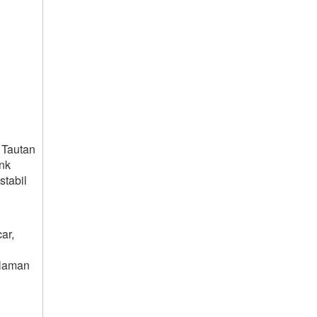
 Tautan
nk
stabil
ar,
alaman