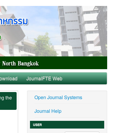
ownload
JournalFTE Web
Open Journal Systems
ng the
Journal Help
USER