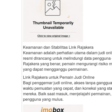
Keamanan dan Stabilitas Link Rajakera
Keamanan adalah perhatian utama dalam judi onli
resmi dirancang untuk melindungi data penggun
Rajakera yang benar, pemain mengurangi risiko me
yang dapat mengganggu permainan.
Link Rajakera untuk Pemain Judi Online
Bagi penggemar judi online, akses tanpa ganggua
waktu pemuatan yang cepat, dan koneksi yang sta
mereka. Baik saat masuk, menjelajahi permainan
pengguna yang mulus.