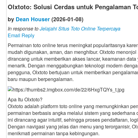
Olxtoto: Solusi Cerdas untuk Pengalaman T
by
Dean Houser
(2026-01-08)
In response to
Jelajahi Situs Toto Online Terpercaya
Email Reply
Permainan toto online terus meningkat popularitasnya kare
mudah digunakan, aman, dan menghibur. Olxtoto menonjol s
dirancang untuk memberikan akses lancar, keamanan data 
menarik. Dengan menggabungkan teknologi modern denga
pengguna, Olxtoto bertujuan untuk memberikan pengalama
baru maupun berpengalaman.
Apa Itu Olxtoto?
Olxtoto adalah platform toto online yang memungkinkan pem
permainan berbasis angka melalui sistem yang sederhana da
ini dirancang agar intuitif, sehingga proses pendaftaran, l
Dengan navigasi yang jelas dan menu yang terorganisir, O
menikmati permainan tanpa kebingungan.