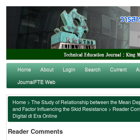
Home
About
Login
Search
Current
A
JournalFTE Web
Home
>
The Study of Relationship between the Mean Dep
and Factor Influencing the Skid Resistance
>
Reader Co
Digital di Era Online
Reader Comments