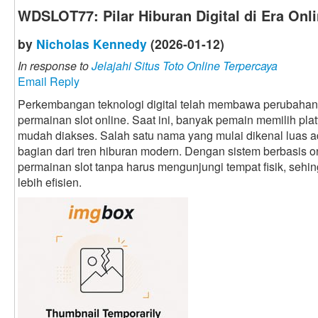
WDSLOT77: Pilar Hiburan Digital di Era Onl
by
Nicholas Kennedy
(2026-01-12)
In response to
Jelajahi Situs Toto Online Terpercaya
Email Reply
Perkembangan teknologi digital telah membawa perubahan 
permainan slot online. Saat ini, banyak pemain memilih plat
mudah diakses. Salah satu nama yang mulai dikenal luas a
bagian dari tren hiburan modern. Dengan sistem berbasis o
permainan slot tanpa harus mengunjungi tempat fisik, se
lebih efisien.