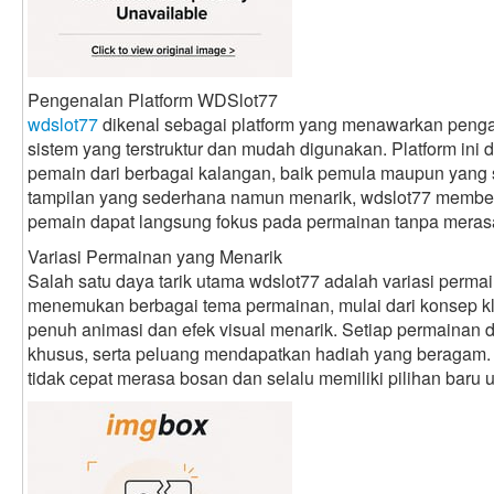
Pengenalan Platform WDSlot77
wdslot77
dikenal sebagai platform yang menawarkan penga
sistem yang terstruktur dan mudah digunakan. Platform in
pemain dari berbagai kalangan, baik pemula maupun yang
tampilan yang sederhana namun menarik, wdslot77 membe
pemain dapat langsung fokus pada permainan tanpa meras
Variasi Permainan yang Menarik
Salah satu daya tarik utama wdslot77 adalah variasi permai
menemukan berbagai tema permainan, mulai dari konsep k
penuh animasi dan efek visual menarik. Setiap permainan d
khusus, serta peluang mendapatkan hadiah yang beragam
tidak cepat merasa bosan dan selalu memiliki pilihan baru u