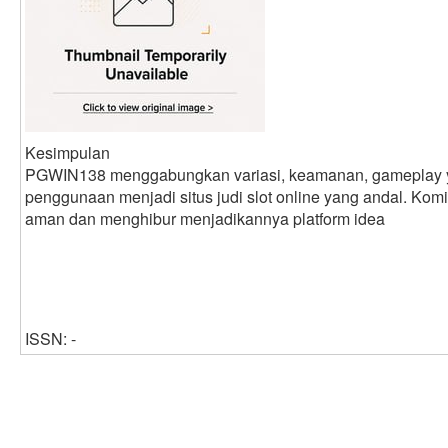
Kesimpulan
PGWIN138 menggabungkan variasi, keamanan, gameplay y
penggunaan menjadi situs judi slot online yang andal. Ko
aman dan menghibur menjadikannya platform idea
ISSN: -