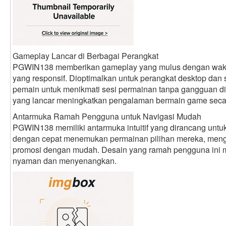
Gameplay Lancar di Berbagai Perangkat
PGWIN138 memberikan gameplay yang mulus dengan waktu
yang responsif. Dioptimalkan untuk perangkat desktop dan 
pemain untuk menikmati sesi permainan tanpa gangguan di
yang lancar meningkatkan pengalaman bermain game seca
Antarmuka Ramah Pengguna untuk Navigasi Mudah
PGWIN138 memiliki antarmuka intuitif yang dirancang unt
dengan cepat menemukan permainan pilihan mereka, mengel
promosi dengan mudah. Desain yang ramah pengguna ini 
nyaman dan menyenangkan.