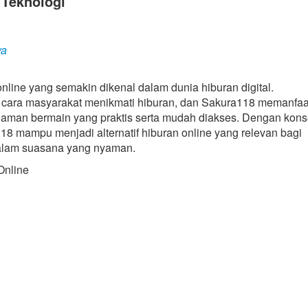
 Teknologi
ya
online yang semakin dikenal dalam dunia hiburan digital.
h cara masyarakat menikmati hiburan, dan Sakura118 memanfa
man bermain yang praktis serta mudah diakses. Dengan kon
18 mampu menjadi alternatif hiburan online yang relevan bagi
dalam suasana yang nyaman.
Online