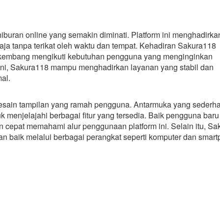
iburan online yang semakin diminati. Platform ini menghadirka
aja tanpa terikat oleh waktu dan tempat. Kehadiran Sakura118
erkembang mengikuti kebutuhan pengguna yang menginginkan
rkini, Sakura118 mampu menghadirkan layanan yang stabil dan
al.
desain tampilan yang ramah pengguna. Antarmuka yang sederh
enjelajahi berbagai fitur yang tersedia. Baik pengguna baru
epat memahami alur penggunaan platform ini. Selain itu, Sa
an baik melalui berbagai perangkat seperti komputer dan smart