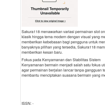
Sakura118 menawarkan variasi permainan slot on
klasik hingga tema modern dengan visual yang me
memberikan kebebasan bagi pengguna untuk mem
banyaknya pilihan yang tersedia, Sakura118 ma
memberikan kesan baru.
Fokus pada Kenyamanan dan Stabilitas Sistem
Kenyamanan bermain menjadi salah satu fokus ut
agar permainan berjalan lancar tanpa gangguan tekni
membantu menciptakan suasana bermain yang 
ISSN: -