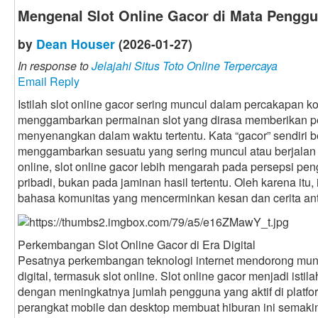
Mengenal Slot Online Gacor di Mata Pengg
by
Dean Houser
(2026-01-27)
In response to
Jelajahi Situs Toto Online Terpercaya
Email Reply
Istilah slot online gacor sering muncul dalam percakapan ko
menggambarkan permainan slot yang dirasa memberikan pe
menyenangkan dalam waktu tertentu. Kata “gacor” sendiri b
menggambarkan sesuatu yang sering muncul atau berjalan 
online, slot online gacor lebih mengarah pada persepsi 
pribadi, bukan pada jaminan hasil tertentu. Oleh karena itu,
bahasa komunitas yang mencerminkan kesan dan cerita an
Perkembangan Slot Online Gacor di Era Digital
Pesatnya perkembangan teknologi internet mendorong mun
digital, termasuk slot online. Slot online gacor menjadi isti
dengan meningkatnya jumlah pengguna yang aktif di platfo
perangkat mobile dan desktop membuat hiburan ini semaki