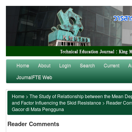
Home
About
Login
Search
Current
A
JournalFTE Web
Home
>
The Study of Relationship between the Mean Dep
and Factor Influencing the Skid Resistance
>
Reader Co
Gacor di Mata Pengguna
Reader Comments