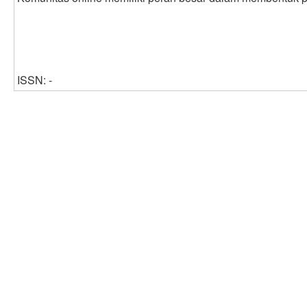
ISSN: -