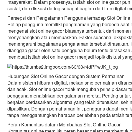
masyarakat. Dalam prosesnya, istilah slot online gacor pun
sosial, dan diskusi daring sebagai bagian dari tren digital 
Persepsi dan Pengalaman Pengguna terhadap Slot Online
Setiap pengguna memiliki pengalaman yang berbeda saat me
mengenai slot online gacor biasanya terbentuk dari momen 
menyenangkan atau memuaskan. Faktor suasana, ekspektas
memengaruhi bagaimana pengalaman tersebut dirasakan. Kar
dianggap gacor oleh satu pengguna belum tentu dirasakan 
membuat istilah slot online gacor menjadi topik diskusi ya
Hubungan Slot Online Gacor dengan Sistem Permainan
Dalam sistem hiburan digital, mekanisme permainan diranc
dan acak. Slot online gacor tidak mengubah prinsip dasar t
pengguna menafsirkan pengalaman mereka. Penting untu
berjalan berdasarkan algoritma yang telah ditentukan, sehi
dipastikan. Dengan pemahaman ini, pengguna dapat menikma
tanpa menggantungkan harapan berlebihan pada istilah tert
Peran Komunitas dalam Membahas Slot Online Gacor
Komunitas online memiliki peran besar dalam membentuk p