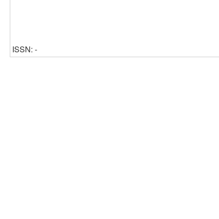
ISSN: -