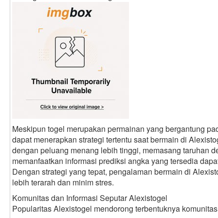
Meskipun togel merupakan permainan yang bergantung pad
dapat menerapkan strategi tertentu saat bermain di Alexisto
dengan peluang menang lebih tinggi, memasang taruhan den
memanfaatkan informasi prediksi angka yang tersedia dapa
Dengan strategi yang tepat, pengalaman bermain di Alexisto
lebih terarah dan minim stres.
Komunitas dan Informasi Seputar Alexistogel
Popularitas Alexistogel mendorong terbentuknya komunitas 