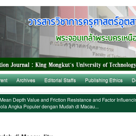
rent
Archives
Editorial Staffs
Publishing Ethics
D
Mean Depth Value and Friction Resistance and Factor Influenci
ola Angka Populer dengan Mudah di Macau...