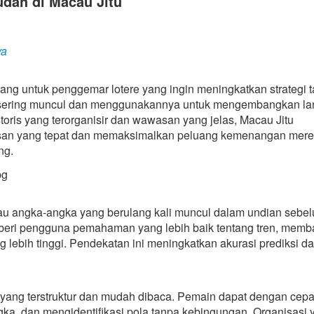
dah di Macau Jitu
ya
ang untuk penggemar lotere yang ingin meningkatkan strategi 
 sering muncul dan menggunakannya untuk mengembangkan l
oris yang terorganisir dan wawasan yang jelas, Macau Jitu
an yang tepat dan memaksimalkan peluang kemenangan mer
ng.
 angka-angka yang berulang kali muncul dalam undian sebe
beri pengguna pemahaman yang lebih baik tentang tren, memb
lebih tinggi. Pendekatan ini meningkatkan akurasi prediksi d
t yang terstruktur dan mudah dibaca. Pemain dapat dengan cepa
ka, dan mengidentifikasi pola tanpa kebingungan. Organisasi 