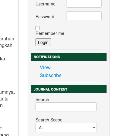
Username
Password
Remember me
taruhan
angkah
NOTIFICATIONS
eka
View
Subscribe
JOURNAL CONTENT
lumnya.
antu
Search
an
Search Scope
t
yang