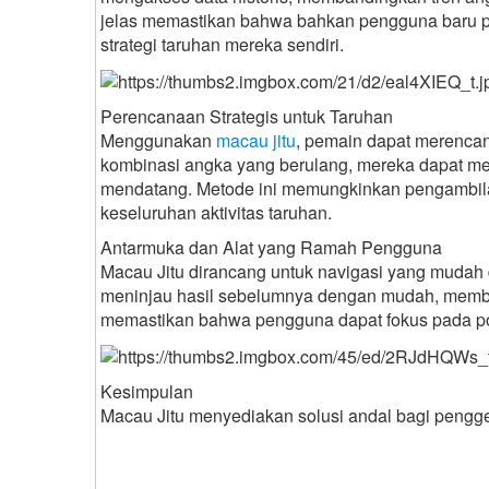
jelas memastikan bahwa bahkan pengguna baru p
strategi taruhan mereka sendiri.
Perencanaan Strategis untuk Taruhan
Menggunakan
macau jitu
, pemain dapat merencan
kombinasi angka yang berulang, mereka dapat me
mendatang. Metode ini memungkinkan pengambilan
keseluruhan aktivitas taruhan.
Antarmuka dan Alat yang Ramah Pengguna
Macau Jitu dirancang untuk navigasi yang mudah 
meninjau hasil sebelumnya dengan mudah, membuat 
memastikan bahwa pengguna dapat fokus pada pol
Kesimpulan
Macau Jitu menyediakan solusi andal bagi pengge