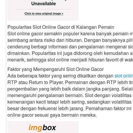
Popularitas Slot Online Gacor di Kalangan Pemain
Slot online gacor semakin populer karena banyak pemain m
seimbang antara risiko dan hiburan. Dengan banyaknya pil
cenderung berbagi informasi dan pengalaman mengenai slo
dimainkan. Popularitas ini juga didorong oleh kemudahan 
menarik, sehingga slot online menjadi hiburan favorit di wa
Faktor yang Mempengaruhi Slot Online Gacor
Ada beberapa faktor yang sering dikaitkan dengan
slot onli
RTP atau Return to Player. Permainan dengan RTP lebih ti
pengembalian yang lebih baik dalam jangka panjang. Selain 
memengaruhi pengalaman bermain. Slot dengan volatilita
kemenangan kecil tetapi lebih sering, sedangkan volatili
besar dengan frekuensi lebih jarang. Pemahaman faktor in
online gacor sesuai gaya bermain mereka.