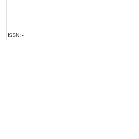
ISSN: -