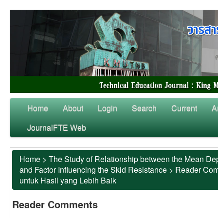
Home
About
Login
Search
Current
A
JournalFTE Web
Home
>
The Study of Relationship between the Mean Dep
and Factor Influencing the Skid Resistance
>
Reader Co
untuk Hasil yang Lebih Baik
Reader Comments