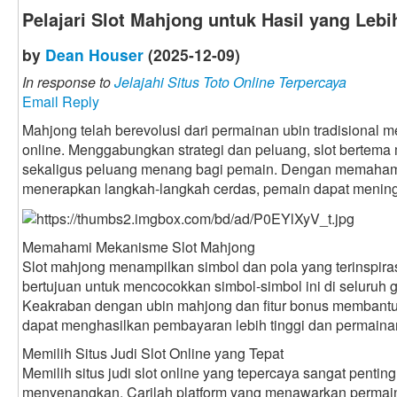
Pelajari Slot Mahjong untuk Hasil yang Lebi
by
Dean Houser
(2025-12-09)
In response to
Jelajahi Situs Toto Online Terpercaya
Email Reply
Mahjong telah berevolusi dari permainan ubin tradisional menj
online. Menggabungkan strategi dan peluang, slot bertem
sekaligus peluang menang bagi pemain. Dengan memaha
menerapkan langkah-langkah cerdas, pemain dapat mening
Memahami Mekanisme Slot Mahjong
Slot mahjong menampilkan simbol dan pola yang terinspiras
bertujuan untuk mencocokkan simbol-simbol ini di seluru
Keakraban dengan ubin mahjong dan fitur bonus membantu 
dapat menghasilkan pembayaran lebih tinggi dan permainan
Memilih Situs Judi Slot Online yang Tepat
Memilih situs judi slot online yang tepercaya sangat pent
menyenangkan. Carilah platform yang menawarkan permaina