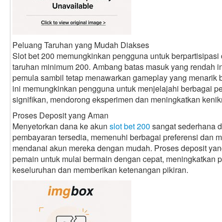
Peluang Taruhan yang Mudah Diakses
Slot bet 200 memungkinkan pengguna untuk berpartisipasi 
taruhan minimum 200. Ambang batas masuk yang rendah i
pemula sambil tetap menawarkan gameplay yang menarik b
ini memungkinkan pengguna untuk menjelajahi berbagai per
signifikan, mendorong eksperimen dan meningkatkan kenik
Proses Deposit yang Aman
Menyetorkan dana ke akun
slot bet 200
sangat sederhana d
pembayaran tersedia, memenuhi berbagai preferensi dan
mendanai akun mereka dengan mudah. Proses deposit yan
pemain untuk mulai bermain dengan cepat, meningkatkan
keseluruhan dan memberikan ketenangan pikiran.