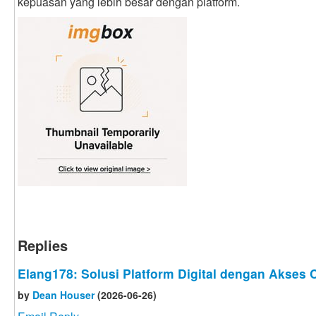
kepuasan yang lebih besar dengan platform.
Replies
Elang178: Solusi Platform Digital dengan Akses
by
Dean Houser
(2026-06-26)