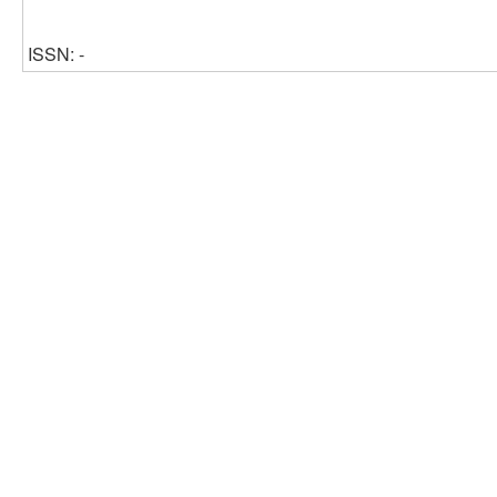
ISSN: -