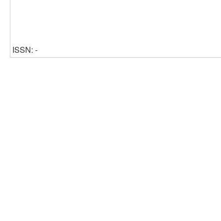
ISSN: -